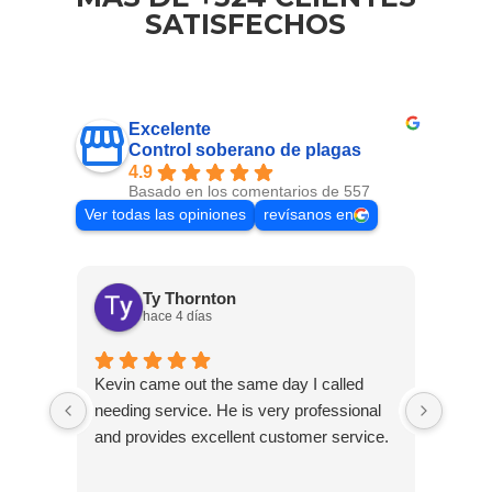
SATISFECHOS
Excelente
Control soberano de plagas
4.9
Basado en los comentarios de 557
Ver todas las opiniones
revísanos en
Ty Thornton
hace 4 días
Kevin came out the same day I called
Kevin
needing service. He is very professional
and c
and provides excellent customer service.