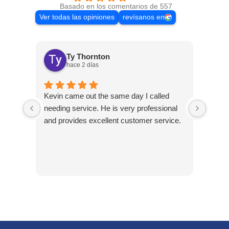
Basado en los comentarios de 557
Ver todas las opiniones
revísanos en
Ty Thornton
hace 2 días
Kevin came out the same day I called
Kevin
needing service. He is very professional
and c
and provides excellent customer service.